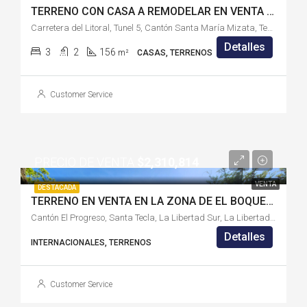
TERRENO CON CASA A REMODELAR EN VENTA EN CONDOMINIO BAHÍA DORADA, LA LIBERTAD – LB4826PM
Carretera del Litoral, Tunel 5, Cantón Santa María Mizata, Teotepeque, La Libertad Costa, La Libertad, El Salvador
Detalles
3
2
156
m²
CASAS, TERRENOS
Customer Service
PRECIO DE VENTA
$2,310,814
VENTA
DESTACADA
TERRENO EN VENTA EN LA ZONA DE EL BOQUERÓN, SANTA TECLA, LA LIBERTAD-SS2726LA
Cantón El Progreso, Santa Tecla, La Libertad Sur, La Libertad, 3970, El Salvador
Detalles
INTERNACIONALES, TERRENOS
Customer Service