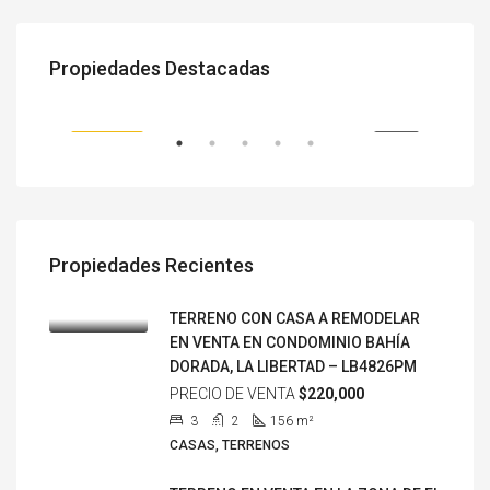
PRECIO DE VENTA
$2,310,814
PRE
Propiedades Destacadas
Cantón El Progreso, Santa Tecla, La Libertad Sur, La Libertad, 3970, El Salvador
ENTA
DESTACADA
VENTA
DES
Propiedades Recientes
TERRENO CON CASA A REMODELAR
EN VENTA EN CONDOMINIO BAHÍA
DORADA, LA LIBERTAD – LB4826PM
Torre Futura, 87 Avenida Norte, Residencial Plaza Fontain Blue, Colonia Escalón, Distrito Municipal 3, San Salvador, San Salvador Centro, San Salvador, 3970, El Salvador
PRECIO DE VENTA
$220,000
3
2
156
m²
CASAS, TERRENOS