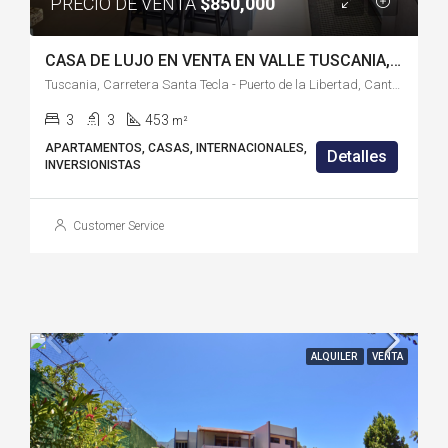
PRECIO DE VENTA
$850,000
CASA DE LUJO EN VENTA EN VALLE TUSCANIA, ZARAGOZA CON APARTAMENTO INDEPENDIENTE-LB626JA
Tuscania, Carretera Santa Tecla - Puerto de la Libertad, Cantón El Barrillo, Residencial Los Sueños, Zaragoza, La Libertad Este, La Libertad, 1114, El Salvador
3
3
453
m²
APARTAMENTOS, CASAS, INTERNACIONALES,
Detalles
INVERSIONISTAS
Customer Service
ALQUILER
VENTA