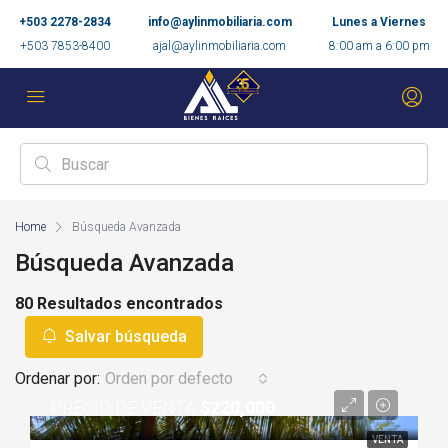
+503 2278-2834
info@aylinmobiliaria.com
Lunes a Viernes
+503 7853-8400
ajal@aylinmobiliaria.com
8:00 am a 6:00 pm
Home
Búsqueda Avanzada
Búsqueda Avanzada
80 Resultados encontrados
Salvar búsqueda
Ordenar por:
Orden por defecto
PRECIO DE VENTA
$220,000
VENTA