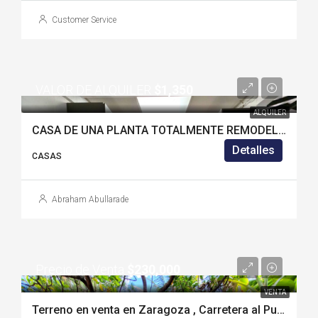
Customer Service
VALOR DE ALQUILER
$1,350
ALQUILER
CASA DE UNA PLANTA TOTALMENTE REMODELADA EN ALQUILER EN SANTA ELENA – SG1224LB
Detalles
CASAS
Abraham Abullarade
Precio de Venta
$230,000
VENTA
Terreno en venta en Zaragoza , Carretera al Puerto de La Libertad- Z1302GN