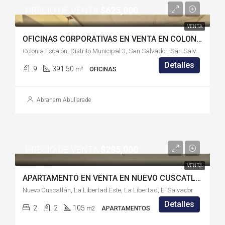
PRECIO DE VENTA
$625,000
VENTA
OFICINAS CORPORATIVAS EN VENTA EN COLONIA ESCALÓN, SAN SALVADOR- SS10726RC
Colonia Escalón, Distrito Municipal 3, San Salvador, San Salvador Centro, San Salvador, 3970, El Salvador
Detalles
9
391.50
m²
OFICINAS
Abraham Abullarade
PRECIO DE VENTA
$285,000
VENTA
APARTAMENTO EN VENTA EN NUEVO CUSCATLÁN-LB8726LG
Nuevo Cuscatlán, La Libertad Este, La Libertad, El Salvador
Detalles
2
2
105
m2
APARTAMENTOS