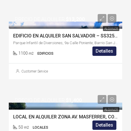
PRECIO DE ALQUILER
$13,200
ALQUILER
EDIFICIO EN ALQUILER SAN SALVADOR – SS325IA
Parque Infantil de Diversiones, 9a Calle Poniente, Barrio San José, Centro Histórico, San Salvador, San Salvador Centro, San Salvador, 1011, El Salvador
Detalles
1100
m2
EDIFICIOS
Customer Service
PRECIO DE ALQUILER
$1,400
ALQUILER
LOCAL EN ALQUILER ZONA AV. MASFERRER, COLONIA ESCALÓN – SS247AI
Detalles
50
m2
LOCALES