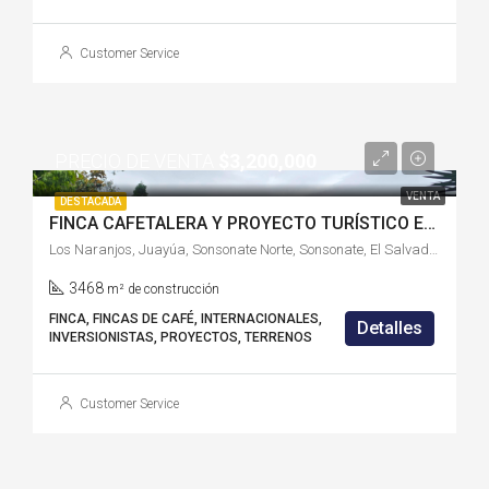
Customer Service
PRECIO DE VENTA
$3,200,000
VENTA
DESTACADA
FINCA CAFETALERA Y PROYECTO TURÍSTICO EN VENTA EN LOS NARANJOS, JUAYÚA, SONSONATE-S2726RC
Los Naranjos, Juayúa, Sonsonate Norte, Sonsonate, El Salvador
3468
m² de construcción
FINCA, FINCAS DE CAFÉ, INTERNACIONALES,
Detalles
INVERSIONISTAS, PROYECTOS, TERRENOS
Customer Service