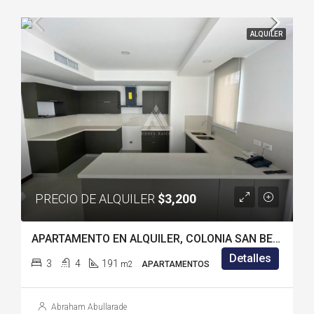
ALQUILER
PRECIO DE ALQUILER
$3,200
APARTAMENTO EN ALQUILER, COLONIA SAN BENITO
Detalles
3
4
191
m2
APARTAMENTOS
Abraham Abullarade