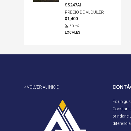
SS247AI
PRECIO DE ALQUILER
$1,400
50
m2
LOCALES
CONTÁ
< VOLVER AL INICIO
Es un gus
Constant
brindarle 
diferencia