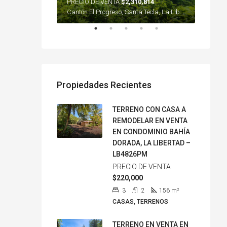
0,000
PRECIO DE VENTA
$2,310,814
PRECIO
Torre Futura, 87 Avenida Norte, Residencial Plaza Fontain Blue, Colonia Escalón, Distrito Municipal 3, San Salvador, San Salvador Centro, San Salvador, 3970, El Salvador
Cantón El Progreso, Santa Tecla, La Libertad Sur, La Libertad, 3970, El Salvador
Propiedades Recientes
TERRENO CON CASA A
REMODELAR EN VENTA
EN CONDOMINIO BAHÍA
DORADA, LA LIBERTAD –
LB4826PM
PRECIO DE VENTA
$220,000
3
2
156
m²
CASAS, TERRENOS
TERRENO EN VENTA EN