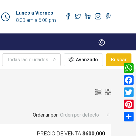
Lunes a Viernes
8:00 am a 6:00 pm
Todas las ciudades
Avanzado
Buscar
What
Face
Twitt
Pinte
Ordenar por:
Orden por defecto
Compa
PRECIO DE VENTA
$600,000