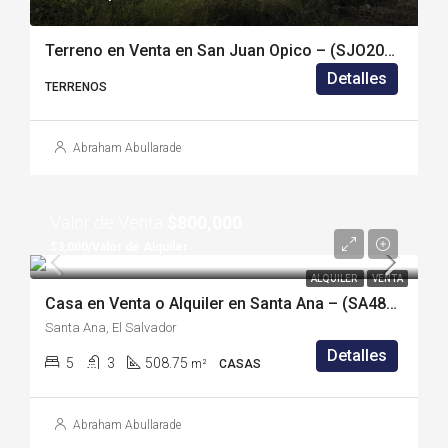
Terreno en Venta en San Juan Opico – (SJO2013S)
Detalles
TERRENOS
Abraham Abullarade
Valor de Venta
$800,000
$3,000/Valor de Alquiler
ALQUILER
VENTA
Casa en Venta o Alquiler en Santa Ana – (SA481A)
Santa Ana, El Salvador
Detalles
5
3
508.75
m²
CASAS
Abraham Abullarade