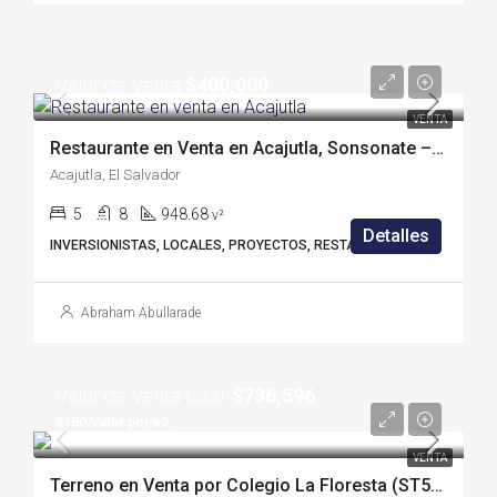
Valor de Venta
$400,000
VENTA
Restaurante en Venta en Acajutla, Sonsonate – (A1892C)
Acajutla, El Salvador
5
8
948.68
v²
Detalles
INVERSIONISTAS, LOCALES, PROYECTOS, RESTAURANTE
Abraham Abullarade
Valor de Venta total:
$736,596
$150/Valor por v2:
VENTA
Terreno en Venta por Colegio La Floresta (ST569B)