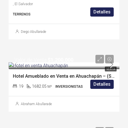
, El Salvador
Detalles
TERRENOS
Diego Abullarade
Valor de Venta
$1,200,000
VENTA
Hotel Amueblado en Venta en Ahuachapán – (SS1946C)
Detalles
19
1682.05
M²
INVERSIONISTAS
Abraham Abullarade