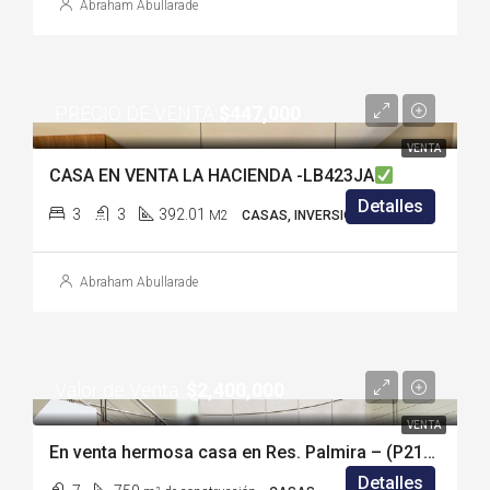
Abraham Abullarade
PRECIO DE VENTA
$447,000
VENTA
CASA EN VENTA LA HACIENDA -LB423JA
Detalles
3
3
392.01
M2
CASAS, INVERSIONISTAS
Abraham Abullarade
Valor de Venta:
$2,400,000
VENTA
En venta hermosa casa en Res. Palmira – (P2138H)
Detalles