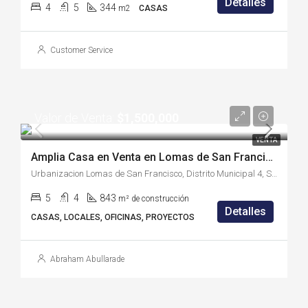
Detalles
4
5
344
m2
CASAS
Customer Service
Valor de Venta:
$1,500,000
VENTA
Amplia Casa en Venta en Lomas de San Francisco – (LSF2181M)
Urbanizacion Lomas de San Francisco, Distrito Municipal 4, San Salvador, San Salvador Centro, San Salvador, 1502, El Salvador
5
4
843
m² de construcción
Detalles
CASAS, LOCALES, OFICINAS, PROYECTOS
Abraham Abullarade