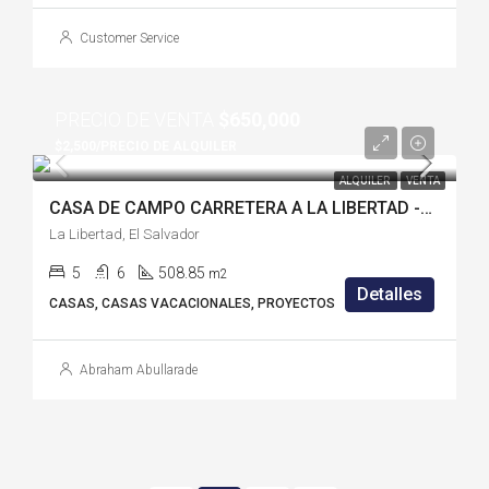
Customer Service
PRECIO DE VENTA
$650,000
$2,500/PRECIO DE ALQUILER
ALQUILER
VENTA
CASA DE CAMPO CARRETERA A LA LIBERTAD -LL1123R
La Libertad, El Salvador
5
6
508.85
m2
Detalles
CASAS, CASAS VACACIONALES, PROYECTOS
Abraham Abullarade