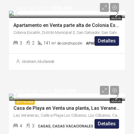
Valor de Venta
$330,000
VENTA
Apartamento en Venta parte alta de Colonia Escalón – (CE2234J)
Colonia Escalón, Distrito Municipal 3, San Salvador, San Salvador Centro, San Salvador, 3970, El Salvador
Detalles
3
2
141
m² de construcción
APARTAMENTOS
Abraham Abullarade
Precio de Venta
$420,000
VENTA
DESTACADA
Casa de Playa en Venta una planta, Las Veraneras, Sonsonate – (S2101AC)
Las Veraneras, Calle a Playa Los Cóbanos, Los Cóbanos, Canton Punta Remedios, Acajutla, Sonsonate Oeste, Sonsonate, El Salvador
Detalles
4
3
CASAS, CASAS VACACIONALES