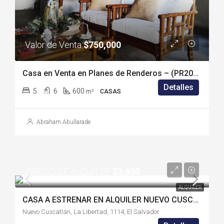
Valor de Venta
$750,000
Casa en Venta en Planes de Renderos – (PR2086V)
Detalles
5
6
600
m²
CASAS
Abraham Abullarade
PRECIO DE ALQUILER
$3,600
ALQUILER
CASA A ESTRENAR EN ALQUILER NUEVO CUSCATLÁN-LL6225AN
Nuevo Cuscatlán, La Libertad, 1114, El Salvador