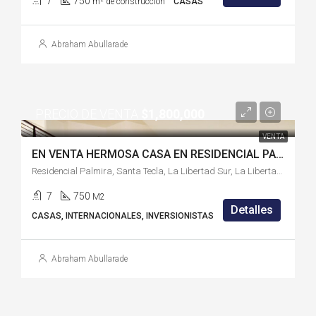
7
750
m² de construcción
CASAS
Abraham Abullarade
PRECIO DE VENTA
$1,800,000
VENTA
EN VENTA HERMOSA CASA EN RESIDENCIAL PALMIRA – P4726RQ
Residencial Palmira, Santa Tecla, La Libertad Sur, La Libertad, El Salvador
7
750
M2
Detalles
CASAS, INTERNACIONALES, INVERSIONISTAS
Abraham Abullarade