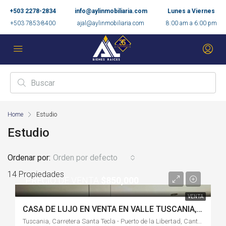
+503 2278-2834
info@aylinmobiliaria.com
Lunes a Viernes
+503 7853-8400
ajal@aylinmobiliaria.com
8:00 am a 6:00 pm
Home
Estudio
Estudio
Ordenar por:
Orden por defecto
14 Propiedades
PRECIO DE VENTA
$850,000
VENTA
CASA DE LUJO EN VENTA EN VALLE TUSCANIA, ZARAGOZA CON APARTAMENTO INDEPENDIENTE-LB626JA
Tuscania, Carretera Santa Tecla - Puerto de la Libertad, Cantón El Barrillo, Residencial Los Sueños, Zaragoza, La Libertad Este, La Libertad, 1114, El Salvador