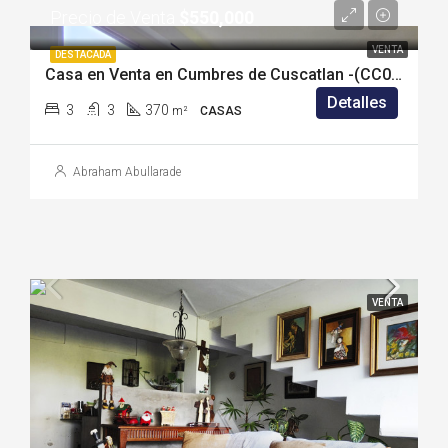
Precio de Venta
$550,000
VENTA
DESTACADA
Casa en Venta en Cumbres de Cuscatlan -(CC0202IB)
Detalles
3
3
370
m²
CASAS
Abraham Abullarade
VENTA