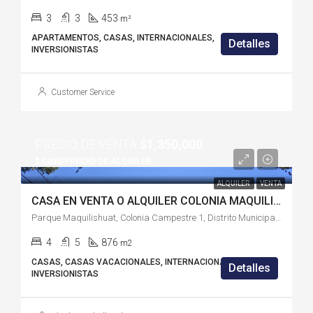
3
3
453
m²
APARTAMENTOS, CASAS, INTERNACIONALES,
Detalles
INVERSIONISTAS
Customer Service
PRECIO DE VENTA
$1,350,000
$7,000/PRECIO DE ALQUILER
ALQUILER
VENTA
CASA EN VENTA O ALQUILER COLONIA MAQUILISHUAT – SS1834HC
Parque Maquilishuat, Colonia Campestre 1, Distrito Municipal 3, San Salvador, San Salvador Centro, San Salvador, El Salvador
4
5
876
m2
CASAS, CASAS VACACIONALES, INTERNACIONALES,
Detalles
INVERSIONISTAS