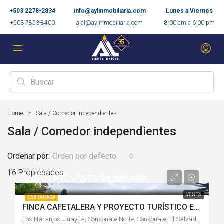
+503 2278-2834
info@aylinmobiliaria.com
Lunes a Viernes
+503 7853-8400
ajal@aylinmobiliaria.com
8:00 am a 6:00 pm
Home
Sala / Comedor independientes
Sala / Comedor independientes
Ordenar por:
Orden por defecto
16 Propiedades
PRECIO DE VENTA
$3,200,000
VENTA
DESTACADA
FINCA CAFETALERA Y PROYECTO TURÍSTICO EN VENTA EN LOS NARANJOS, JUAYÚA, SONSONATE-S2726RC
Los Naranjos, Juayúa, Sonsonate Norte, Sonsonate, El Salvador