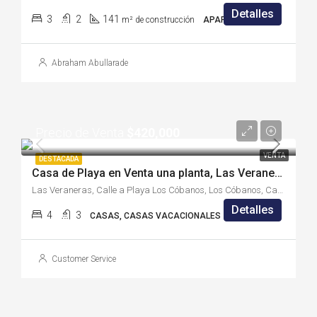
Detalles
3
2
141
m² de construcción
APARTAMENTOS
Abraham Abullarade
Precio de Venta
$420,000
VENTA
DESTACADA
Casa de Playa en Venta una planta, Las Veraneras, Sonsonate – (S2101AC)
Las Veraneras, Calle a Playa Los Cóbanos, Los Cóbanos, Canton Punta Remedios, Acajutla, Sonsonate Oeste, Sonsonate, El Salvador
Detalles
4
3
CASAS, CASAS VACACIONALES
Customer Service