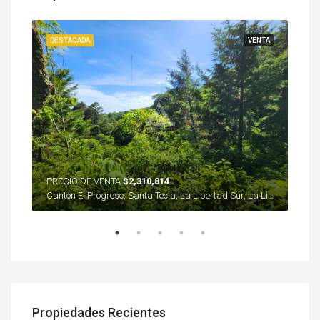
ENTA
DESTACADA
VENTA
DES
PRECIO DE VENTA
$2,310,814
Torre Futura, 87 Avenida Norte, Residencial Plaza Fontain Blue, Colonia Escalón, Distrito Municipal 3, San Salvador, San Salvador Centro, San Salvador, 3970, El Salvador
Cantón El Progreso, Santa Tecla, La Libertad Sur, La Libertad, 3970, El Salvador
Propiedades Recientes