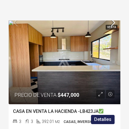
VENTA
PRECIO DE VENTA
$447,000
CASA EN VENTA LA HACIENDA -LB423JA
Detalles
3
3
392.01
M2
CASAS, INVERSIONISTAS