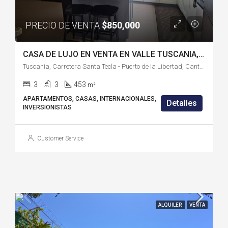
PRECIO DE VENTA
$850,000
CASA DE LUJO EN VENTA EN VALLE TUSCANIA, ZARAGOZA CON APARTAMENTO INDEPENDIENTE-LB626JA
Tuscania, Carretera Santa Tecla - Puerto de la Libertad, Cantón El Barrillo, Residencial Los Sueños, Zaragoza, La Libertad Este, La Libertad, 1114, El Salvador
3
3
453
m²
APARTAMENTOS, CASAS, INTERNACIONALES,
Detalles
INVERSIONISTAS
Customer Service
ALQUILER
VENTA