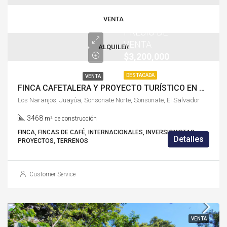
VENTA
PRECIO DE
VENTA
ALQUILER
$3,200,000
DESTACADA
VENTA
FINCA CAFETALERA Y PROYECTO TURÍSTICO EN VENTA EN LOS NARANJOS, JUAYÚA, SONSONATE-S2726RC
Los Naranjos, Juayúa, Sonsonate Norte, Sonsonate, El Salvador
3468
m² de construcción
FINCA, FINCAS DE CAFÉ, INTERNACIONALES, INVERSIONISTAS,
Detalles
PROYECTOS, TERRENOS
Customer Service
VENTA