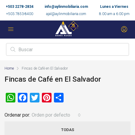
+503 2278-2834
info@aylinmobiliaria.com
Lunes a Viernes
+503 7853-8400
ajal@aylinmobiliaria.com
8:00 am a 6:00 pm
Home
Fincas de Café en El Salvador
Fincas de Café en El Salvador
WhatsApp
Facebook
Twitter
Pinterest
Compartir
Ordenar por:
Orden por defecto
TODAS